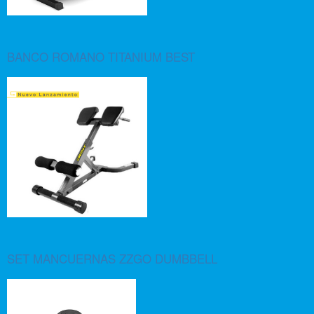
BANCO ROMANO TITANIUM BEST
SET MANCUERNAS ZZGO DUMBBELL