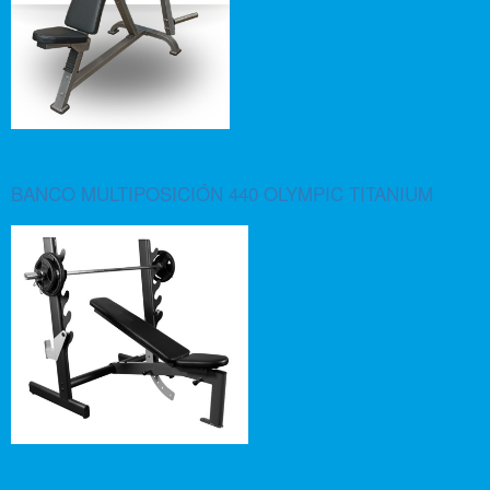
BANCO MULTIPOSICIÓN 440 OLYMPIC TITANIUM