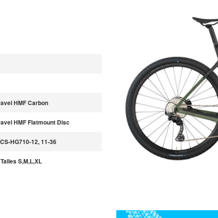
ravel HMF Carbon
ravel HMF Flatmount Disc
CS-HG710-12, 11-36
Talles S,M,L,XL