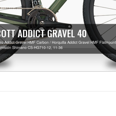
OTT ADDICT GRAVEL 40
o Addict Gravel HMF Carbon / Horquilla Addict Gravel HMF Flatmount
smisión Shimano CS-HG710-12, 11-36