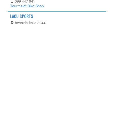
099 447 941
Tourmalet Bike Shop
LACU SPORTS
Avenida Italia 3244
Montevideo
2486 0855
www.lacusports.com.uy
CARRASCO BIKES
Av. Alfredo Arocena 2090
Montevideo
2600 0328
ESTACIÓN HOGAR
Luis Alberto de herrera 3440
Montevideo
22093629
www.estacionhogar.com.uy