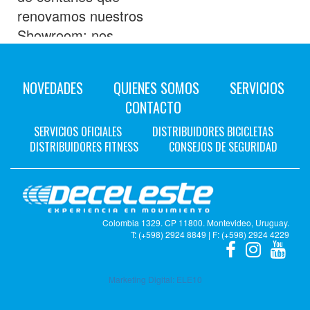
renovamos nuestros
Showroom; nos
encontramos en
General Fausto
NOVEDADES
QUIENES SOMOS
SERVICIOS
Aguilar 1109 al cual
CONTACTO
pueden visitarnos,
sin agenda previa
SERVICIOS OFICIALES
DISTRIBUIDORES BICICLETAS
DISTRIBUIDORES FITNESS
CONSEJOS DE SEGURIDAD
de Lunes a Viernes
de 8 a 17:30hs
Colombia 1329. CP 11800. Montevideo, Uruguay.
T: (+598) 2924 8849 | F: (+598) 2924 4229
Marketing Digital:
ELE10