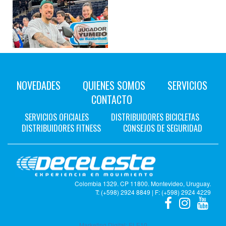
NOVEDADES
QUIENES SOMOS
SERVICIOS
CONTACTO
SERVICIOS OFICIALES
DISTRIBUIDORES BICICLETAS
DISTRIBUIDORES FITNESS
CONSEJOS DE SEGURIDAD
Felicitamos a
Donald Sims
Colombia 1329. CP 11800. Montevideo, Uruguay.
por ser el
T: (+598) 2924 8849 | F: (+598) 2924 4229
jugador YUMBO
y jugador más
Marketing Digital:
ELE10