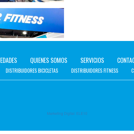
EDADES
QUIENES SOMOS
SERVICIOS
CONTA
DISTRIBUIDORES BICICLETAS
DISTRIBUIDORES FITNESS
C
Marketing Digital:
ELE10
visión
FITNESS
en la
Arena!