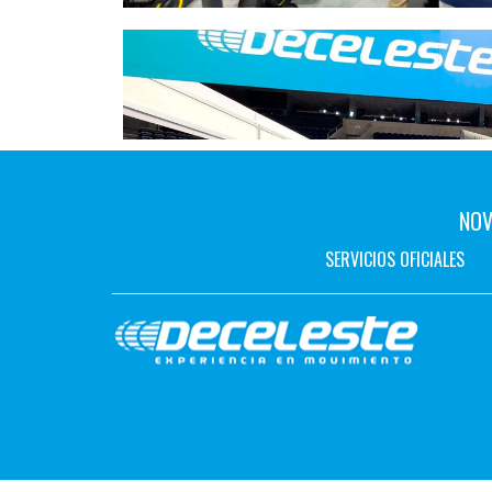
NOV
SERVICIOS OFICIALES
Un éxito total la participación de la di
pasada feria HOMEFEST en el Antel 