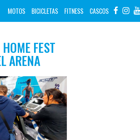
MOTOS
BICICLETAS
FITNESS
CASCOS
O HOME FEST
EL ARENA