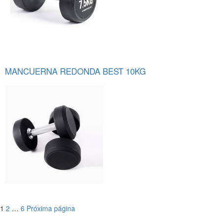
MANCUERNA REDONDA BEST 10KG
Página
Página
Página
1
2
…
6
Próxima página