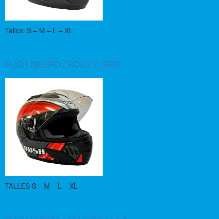
Talles: S – M – L – XL
RUSH NEGRO / ROJO Y GRIS
TALLES S – M – L – XL