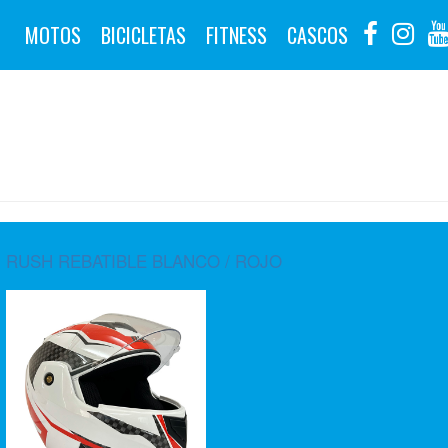
MOTOS
BICICLETAS
FITNESS
CASCOS
RUSH REBATIBLE BLANCO / ROJO