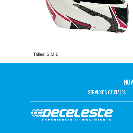
Talles: S-M-L
NOV
SERVICIOS OFICIALES