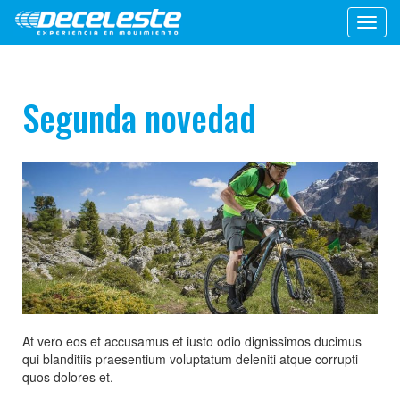
Toggl
navig
Segunda novedad
At vero eos et accusamus et iusto odio dignissimos ducimus
qui blanditiis praesentium voluptatum deleniti atque corrupti
quos dolores et.