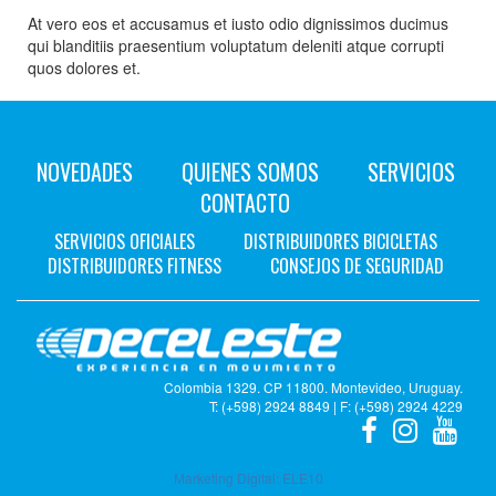
At vero eos et accusamus et iusto odio dignissimos ducimus
qui blanditiis praesentium voluptatum deleniti atque corrupti
quos dolores et.
NOVEDADES
QUIENES SOMOS
SERVICIOS
CONTACTO
SERVICIOS OFICIALES
DISTRIBUIDORES BICICLETAS
DISTRIBUIDORES FITNESS
CONSEJOS DE SEGURIDAD
Colombia 1329. CP 11800. Montevideo, Uruguay.
T: (+598) 2924 8849 | F: (+598) 2924 4229
Marketing Digital:
ELE10