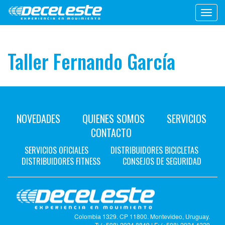
Toggl
navig
Taller Fernando García
NOVEDADES
QUIENES SOMOS
SERVICIOS
CONTACTO
SERVICIOS OFICIALES
DISTRIBUIDORES BICICLETAS
DISTRIBUIDORES FITNESS
CONSEJOS DE SEGURIDAD
Colombia 1329. CP 11800. Montevideo, Uruguay.
T: (+598) 2924 8849 | F: (+598) 2924 4229