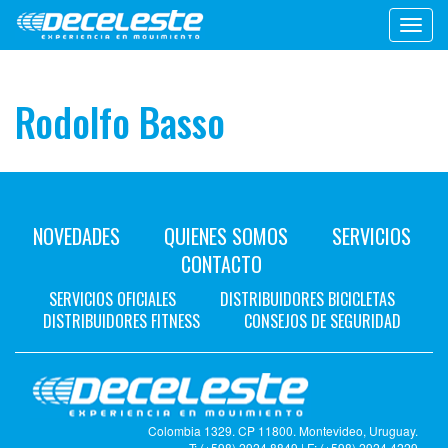
Toggl
navig
Rodolfo Basso
NOVEDADES
QUIENES SOMOS
SERVICIOS
CONTACTO
SERVICIOS OFICIALES
DISTRIBUIDORES BICICLETAS
DISTRIBUIDORES FITNESS
CONSEJOS DE SEGURIDAD
Colombia 1329. CP 11800. Montevideo, Uruguay.
T: (+598) 2924 8849 | F: (+598) 2924 4229