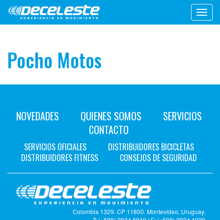
Toggl
navig
Pocho Motos
NOVEDADES
QUIENES SOMOS
SERVICIOS
CONTACTO
SERVICIOS OFICIALES
DISTRIBUIDORES BICICLETAS
DISTRIBUIDORES FITNESS
CONSEJOS DE SEGURIDAD
Colombia 1329. CP 11800. Montevideo, Uruguay.
T: (+598) 2924 8849 | F: (+598) 2924 4229