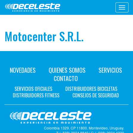
Toggl
navig
Motocenter S.R.L.
NOVEDADES
QUIENES SOMOS
SERVICIOS
CONTACTO
SERVICIOS OFICIALES
DISTRIBUIDORES BICICLETAS
DISTRIBUIDORES FITNESS
CONSEJOS DE SEGURIDAD
Colombia 1329. CP 11800. Montevideo, Uruguay.
T: (+598) 2924 8849 | F: (+598) 2924 4229