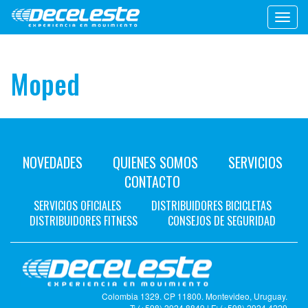
Toggl
navig
Moped
NOVEDADES
QUIENES SOMOS
SERVICIOS
CONTACTO
SERVICIOS OFICIALES
DISTRIBUIDORES BICICLETAS
DISTRIBUIDORES FITNESS
CONSEJOS DE SEGURIDAD
Colombia 1329. CP 11800. Montevideo, Uruguay.
T: (+598) 2924 8849 | F: (+598) 2924 4229