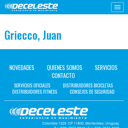
Toggl
navig
Griecco, Juan
NOVEDADES
QUIENES SOMOS
SERVICIOS
CONTACTO
SERVICIOS OFICIALES
DISTRIBUIDORES BICICLETAS
DISTRIBUIDORES FITNESS
CONSEJOS DE SEGURIDAD
Colombia 1329. CP 11800. Montevideo, Uruguay.
T: (+598) 2924 8849 | F: (+598) 2924 4229