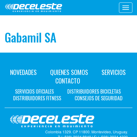
Toggl
navig
Gabamil SA
NOVEDADES
QUIENES SOMOS
SERVICIOS
CONTACTO
SERVICIOS OFICIALES
DISTRIBUIDORES BICICLETAS
DISTRIBUIDORES FITNESS
CONSEJOS DE SEGURIDAD
Colombia 1329. CP 11800. Montevideo, Uruguay.
T: (+598) 2924 8849 | F: (+598) 2924 4229