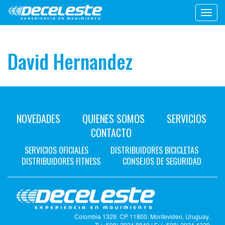
Toggl
navig
David Hernandez
NOVEDADES
QUIENES SOMOS
SERVICIOS
CONTACTO
SERVICIOS OFICIALES
DISTRIBUIDORES BICICLETAS
DISTRIBUIDORES FITNESS
CONSEJOS DE SEGURIDAD
Colombia 1329. CP 11800. Montevideo, Uruguay.
T: (+598) 2924 8849 | F: (+598) 2924 4229