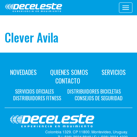
Toggl
navig
Clever Avila
NOVEDADES
QUIENES SOMOS
SERVICIOS
CONTACTO
SERVICIOS OFICIALES
DISTRIBUIDORES BICICLETAS
DISTRIBUIDORES FITNESS
CONSEJOS DE SEGURIDAD
Colombia 1329. CP 11800. Montevideo, Uruguay.
T: (+598) 2924 8849 | F: (+598) 2924 4229