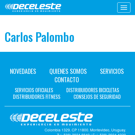
Toggl
navig
Carlos Palombo
NOVEDADES
QUIENES SOMOS
SERVICIOS
CONTACTO
SERVICIOS OFICIALES
DISTRIBUIDORES BICICLETAS
DISTRIBUIDORES FITNESS
CONSEJOS DE SEGURIDAD
Colombia 1329. CP 11800. Montevideo, Uruguay.
T: (+598) 2924 8849 | F: (+598) 2924 4229