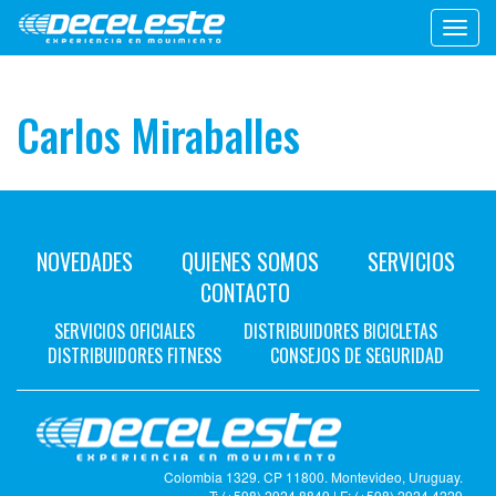
Toggl
navig
Carlos Miraballes
NOVEDADES
QUIENES SOMOS
SERVICIOS
CONTACTO
SERVICIOS OFICIALES
DISTRIBUIDORES BICICLETAS
DISTRIBUIDORES FITNESS
CONSEJOS DE SEGURIDAD
Colombia 1329. CP 11800. Montevideo, Uruguay.
T: (+598) 2924 8849 | F: (+598) 2924 4229