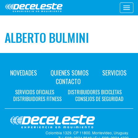
Toggl
navig
ALBERTO BULMINI
NOVEDADES
QUIENES SOMOS
SERVICIOS
CONTACTO
SERVICIOS OFICIALES
DISTRIBUIDORES BICICLETAS
DISTRIBUIDORES FITNESS
CONSEJOS DE SEGURIDAD
Colombia 1329. CP 11800. Montevideo, Uruguay.
T: (+598) 2924 8849 | F: (+598) 2924 4229