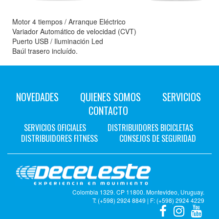
Motor 4 tiempos / Arranque Eléctrico
Variador Automático de velocidad (CVT)
Puerto USB / Iluminación Led
Baúl trasero incluído.
NOVEDADES
QUIENES SOMOS
SERVICIOS
CONTACTO
SERVICIOS OFICIALES
DISTRIBUIDORES BICICLETAS
DISTRIBUIDORES FITNESS
CONSEJOS DE SEGURIDAD
Colombia 1329. CP 11800. Montevideo, Uruguay.
T: (+598) 2924 8849 | F: (+598) 2924 4229