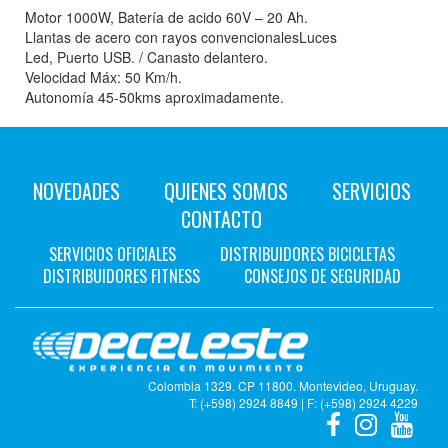
Motor 1000W, Batería de acido 60V – 20 Ah.
Llantas de acero con rayos convencionalesLuces
Led, Puerto USB. / Canasto delantero.
Velocidad Máx: 50 Km/h.
Autonomía 45-50kms aproximadamente.
NOVEDADES
QUIENES SOMOS
SERVICIOS
CONTACTO
SERVICIOS OFICIALES
DISTRIBUIDORES BICICLETAS
DISTRIBUIDORES FITNESS
CONSEJOS DE SEGURIDAD
Colombia 1329. CP 11800. Montevideo, Uruguay.
T: (+598) 2924 8849 | F: (+598) 2924 4229