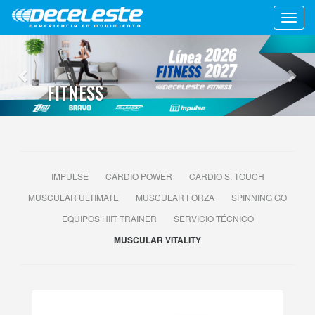
Toggl
navig
Previous
Nex
FITNESS
IMPULSE
CARDIO POWER
CARDIO S. TOUCH
MUSCULAR ULTIMATE
MUSCULAR FORZA
SPINNING GO
EQUIPOS HIIT TRAINER
SERVICIO TÉCNICO
MUSCULAR VITALITY