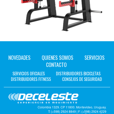
NOVEDADES
QUIENES SOMOS
SERVICIOS
CONTACTO
SERVICIOS OFICIALES
DISTRIBUIDORES BICICLETAS
DISTRIBUIDORES FITNESS
CONSEJOS DE SEGURIDAD
Colombia 1329. CP 11800. Montevideo, Uruguay.
T: (+598) 2924 8849 | F: (+598) 2924 4229