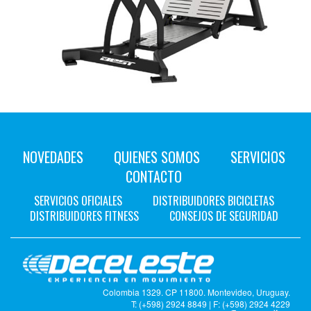
NOVEDADES
QUIENES SOMOS
SERVICIOS
CONTACTO
SERVICIOS OFICIALES
DISTRIBUIDORES BICICLETAS
DISTRIBUIDORES FITNESS
CONSEJOS DE SEGURIDAD
Colombia 1329. CP 11800. Montevideo, Uruguay.
T: (+598) 2924 8849 | F: (+598) 2924 4229