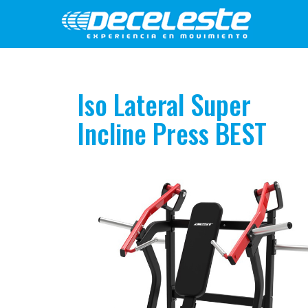
Iso Lateral Super
Incline Press BEST