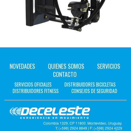
NOVEDADES
QUIENES SOMOS
SERVICIOS
CONTACTO
SERVICIOS OFICIALES
DISTRIBUIDORES BICICLETAS
DISTRIBUIDORES FITNESS
CONSEJOS DE SEGURIDAD
Colombia 1329. CP 11800. Montevideo, Uruguay.
T: (+598) 2924 8849 | F: (+598) 2924 4229