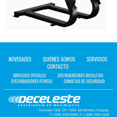
NOVEDADES
QUIENES SOMOS
SERVICIOS
CONTACTO
SERVICIOS OFICIALES
DISTRIBUIDORES BICICLETAS
DISTRIBUIDORES FITNESS
CONSEJOS DE SEGURIDAD
Colombia 1329. CP 11800. Montevideo, Uruguay.
T: (+598) 2924 8849 | F: (+598) 2924 4229