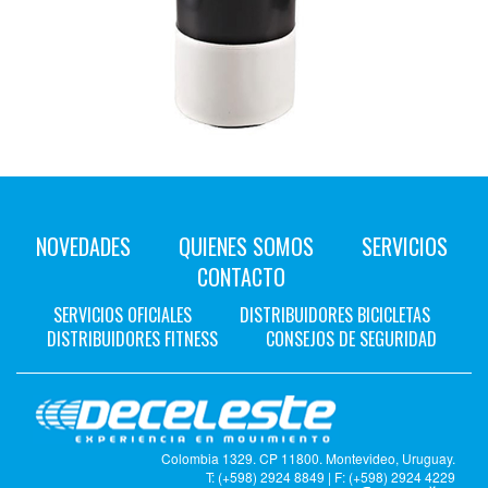
NOVEDADES
QUIENES SOMOS
SERVICIOS
CONTACTO
SERVICIOS OFICIALES
DISTRIBUIDORES BICICLETAS
DISTRIBUIDORES FITNESS
CONSEJOS DE SEGURIDAD
Colombia 1329. CP 11800. Montevideo, Uruguay.
T: (+598) 2924 8849 | F: (+598) 2924 4229