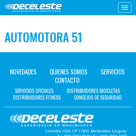
Toggl
navig
AUTOMOTORA 51
NOVEDADES
QUIENES SOMOS
SERVICIOS
CONTACTO
SERVICIOS OFICIALES
DISTRIBUIDORES BICICLETAS
DISTRIBUIDORES FITNESS
CONSEJOS DE SEGURIDAD
Colombia 1329. CP 11800. Montevideo, Uruguay.
T: (+598) 2924 8849 | F: (+598) 2924 4229