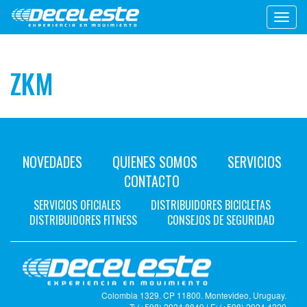
Toggl
navig
ZKM
NOVEDADES
QUIENES SOMOS
SERVICIOS
CONTACTO
SERVICIOS OFICIALES
DISTRIBUIDORES BICICLETAS
DISTRIBUIDORES FITNESS
CONSEJOS DE SEGURIDAD
Colombia 1329. CP 11800. Montevideo, Uruguay.
T: (+598) 2924 8849 | F: (+598) 2924 4229