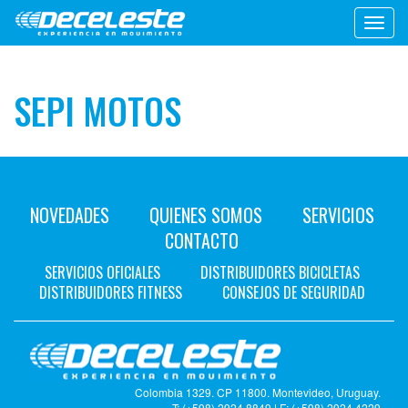
Toggl
navig
SEPI MOTOS
NOVEDADES
QUIENES SOMOS
SERVICIOS
CONTACTO
SERVICIOS OFICIALES
DISTRIBUIDORES BICICLETAS
DISTRIBUIDORES FITNESS
CONSEJOS DE SEGURIDAD
Colombia 1329. CP 11800. Montevideo, Uruguay.
T: (+598) 2924 8849 | F: (+598) 2924 4229