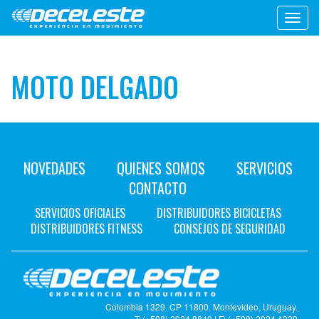
Toggl
navig
MOTO DELGADO
NOVEDADES
QUIENES SOMOS
SERVICIOS
CONTACTO
SERVICIOS OFICIALES
DISTRIBUIDORES BICICLETAS
DISTRIBUIDORES FITNESS
CONSEJOS DE SEGURIDAD
Colombia 1329. CP 11800. Montevideo, Uruguay.
T: (+598) 2924 8849 | F: (+598) 2924 4229