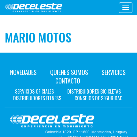
Toggl
navig
MARIO MOTOS
NOVEDADES
QUIENES SOMOS
SERVICIOS
CONTACTO
SERVICIOS OFICIALES
DISTRIBUIDORES BICICLETAS
DISTRIBUIDORES FITNESS
CONSEJOS DE SEGURIDAD
Colombia 1329. CP 11800. Montevideo, Uruguay.
T: (+598) 2924 8849 | F: (+598) 2924 4229