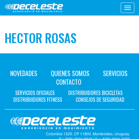
Toggl
navig
HECTOR ROSAS
NOVEDADES
QUIENES SOMOS
SERVICIOS
CONTACTO
SERVICIOS OFICIALES
DISTRIBUIDORES BICICLETAS
DISTRIBUIDORES FITNESS
CONSEJOS DE SEGURIDAD
Colombia 1329. CP 11800. Montevideo, Uruguay.
T: (+598) 2924 8849 | F: (+598) 2924 4229