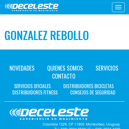
Toggl
navig
GONZALEZ REBOLLO
NOVEDADES
QUIENES SOMOS
SERVICIOS
CONTACTO
SERVICIOS OFICIALES
DISTRIBUIDORES BICICLETAS
DISTRIBUIDORES FITNESS
CONSEJOS DE SEGURIDAD
Colombia 1329. CP 11800. Montevideo, Uruguay.
T: (+598) 2924 8849 | F: (+598) 2924 4229