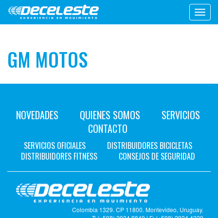
Toggl
navig
GM MOTOS
NOVEDADES
QUIENES SOMOS
SERVICIOS
CONTACTO
SERVICIOS OFICIALES
DISTRIBUIDORES BICICLETAS
DISTRIBUIDORES FITNESS
CONSEJOS DE SEGURIDAD
Colombia 1329. CP 11800. Montevideo, Uruguay.
T: (+598) 2924 8849 | F: (+598) 2924 4229