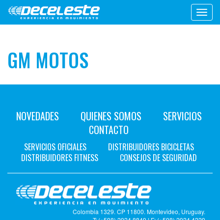
Toggl
navig
GM MOTOS
NOVEDADES
QUIENES SOMOS
SERVICIOS
CONTACTO
SERVICIOS OFICIALES
DISTRIBUIDORES BICICLETAS
DISTRIBUIDORES FITNESS
CONSEJOS DE SEGURIDAD
Colombia 1329. CP 11800. Montevideo, Uruguay.
T: (+598) 2924 8849 | F: (+598) 2924 4229