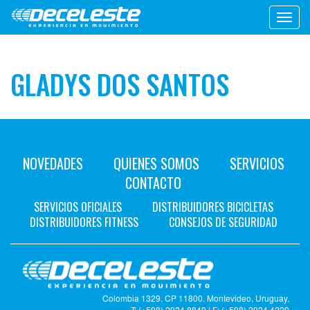
Toggl
navig
GLADYS DOS SANTOS
NOVEDADES
QUIENES SOMOS
SERVICIOS
CONTACTO
SERVICIOS OFICIALES
DISTRIBUIDORES BICICLETAS
DISTRIBUIDORES FITNESS
CONSEJOS DE SEGURIDAD
Colombia 1329. CP 11800. Montevideo, Uruguay.
T: (+598) 2924 8849 | F: (+598) 2924 4229