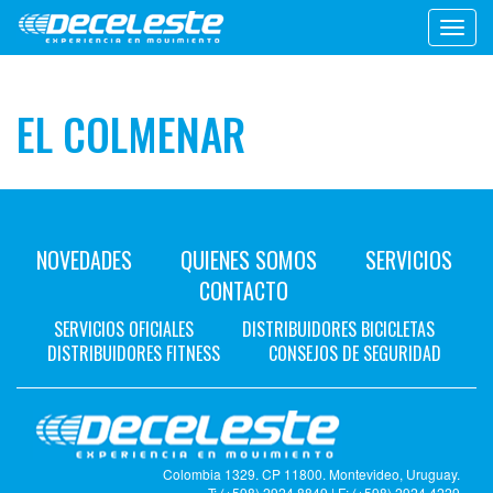
Toggl
navig
EL COLMENAR
NOVEDADES
QUIENES SOMOS
SERVICIOS
CONTACTO
SERVICIOS OFICIALES
DISTRIBUIDORES BICICLETAS
DISTRIBUIDORES FITNESS
CONSEJOS DE SEGURIDAD
Colombia 1329. CP 11800. Montevideo, Uruguay.
T: (+598) 2924 8849 | F: (+598) 2924 4229