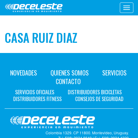
Toggl
navig
CASA RUIZ DIAZ
NOVEDADES
QUIENES SOMOS
SERVICIOS
CONTACTO
SERVICIOS OFICIALES
DISTRIBUIDORES BICICLETAS
DISTRIBUIDORES FITNESS
CONSEJOS DE SEGURIDAD
Colombia 1329. CP 11800. Montevideo, Uruguay.
T: (+598) 2924 8849 | F: (+598) 2924 4229