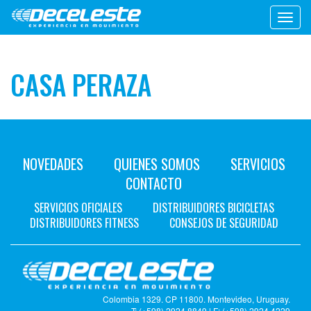
Toggl
navig
CASA PERAZA
NOVEDADES
QUIENES SOMOS
SERVICIOS
CONTACTO
SERVICIOS OFICIALES
DISTRIBUIDORES BICICLETAS
DISTRIBUIDORES FITNESS
CONSEJOS DE SEGURIDAD
Colombia 1329. CP 11800. Montevideo, Uruguay.
T: (+598) 2924 8849 | F: (+598) 2924 4229