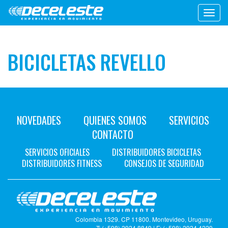
Toggl
navig
BICICLETAS REVELLO
NOVEDADES
QUIENES SOMOS
SERVICIOS
CONTACTO
SERVICIOS OFICIALES
DISTRIBUIDORES BICICLETAS
DISTRIBUIDORES FITNESS
CONSEJOS DE SEGURIDAD
Colombia 1329. CP 11800. Montevideo, Uruguay.
T: (+598) 2924 8849 | F: (+598) 2924 4229