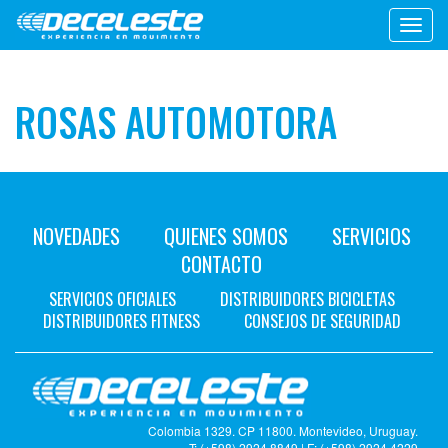
Toggl
navig
ROSAS AUTOMOTORA
NOVEDADES
QUIENES SOMOS
SERVICIOS
CONTACTO
SERVICIOS OFICIALES
DISTRIBUIDORES BICICLETAS
DISTRIBUIDORES FITNESS
CONSEJOS DE SEGURIDAD
Colombia 1329. CP 11800. Montevideo, Uruguay.
T: (+598) 2924 8849 | F: (+598) 2924 4229