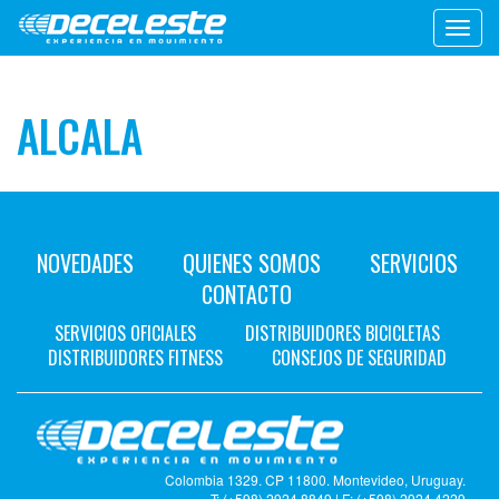
Toggl
navig
ALCALA
NOVEDADES
QUIENES SOMOS
SERVICIOS
CONTACTO
SERVICIOS OFICIALES
DISTRIBUIDORES BICICLETAS
DISTRIBUIDORES FITNESS
CONSEJOS DE SEGURIDAD
Colombia 1329. CP 11800. Montevideo, Uruguay.
T: (+598) 2924 8849 | F: (+598) 2924 4229