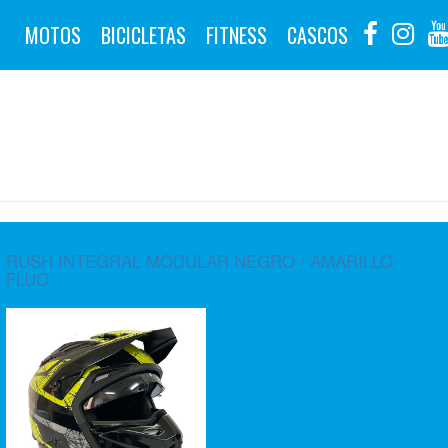
MOTOS
BICICLETAS
FITNESS
CASCOS
RUSH INTEGRAL MODULAR NEGRO / AMARILLO
FLUO