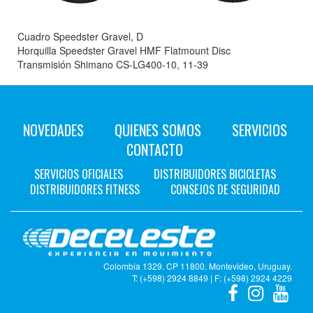
Cuadro Speedster Gravel, D
Horquilla Speedster Gravel HMF Flatmount Disc
Transmisión Shimano CS-LG400-10, 11-39
NOVEDADES
QUIENES SOMOS
SERVICIOS
CONTACTO
SERVICIOS OFICIALES
DISTRIBUIDORES BICICLETAS
DISTRIBUIDORES FITNESS
CONSEJOS DE SEGURIDAD
Colombia 1329. CP 11800. Montevideo, Uruguay.
T: (+598) 2924 8849 | F: (+598) 2924 4229